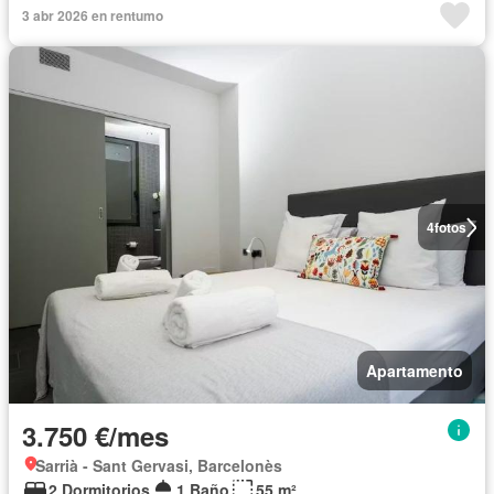
3 abr 2026 en rentumo
4
fotos
Apartamento
3.750 €/mes
Sarrià - Sant Gervasi, Barcelonès
2 Dormitorios
1 Baño
55 m²