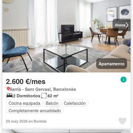
4
fotos
Apartamento
2.600 €/mes
Sarrià - Sant Gervasi, Barcelonès
2 Dormitorios
82 m²
Cocina equipada
Balcón
Calefacción
Completamente amueblado
26 may 2026 en Rentola