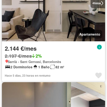
4
fotos
Apartamento
2.144 €/mes
2.197 €/mes
2%
Sarrià - Sant Gervasi, Barcelonès
2 Dormitorios
1 Baño
82 m²
Hace 5 días, 23 horas en rentumo