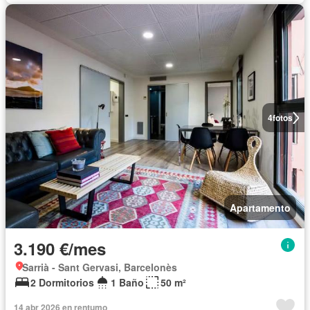
4
fotos
Apartamento
3.190 €/mes
Sarrià - Sant Gervasi, Barcelonès
2 Dormitorios
1 Baño
50 m²
14 abr 2026 en rentumo