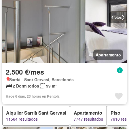
4
fotos
Apartamento
2.500 €/mes
Sarrià - Sant Gervasi, Barcelonès
2 Dormitorios
99 m²
Hace 6 días, 23 horas en Rentola
Alquiler Sarrià Sant Gervasi
Apartamento
Piso
11564 resultados
7747 resultados
7610 resu