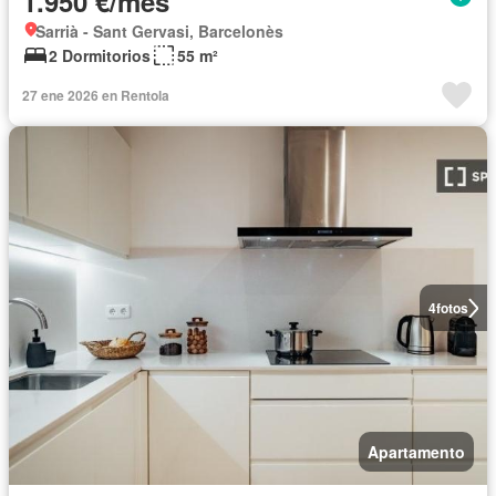
1.950 €/mes
Sarrià - Sant Gervasi, Barcelonès
2 Dormitorios
55 m²
27 ene 2026 en Rentola
4
fotos
Apartamento