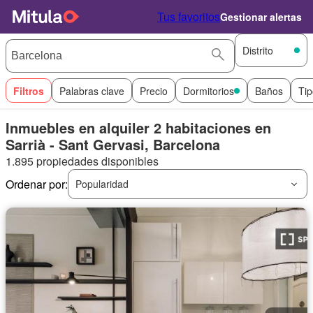
Tus favoritos
Gestionar alertas
Distrito
Filtros
Palabras clave
Precio
Dormitorios
Baños
Tip
Inmuebles en alquiler 2 habitaciones en
Sarrià - Sant Gervasi, Barcelona
1.895 propiedades disponibles
Ordenar por:
Popularidad