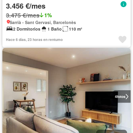
3.456 €/mes
3.475 €/mes
1%
Sarrià - Sant Gervasi, Barcelonès
2 Dormitorios
1 Baño
110 m²
Hace 6 días, 23 horas en rentumo
4
fotos