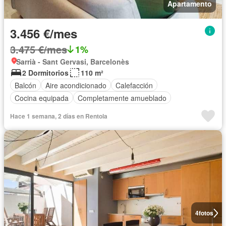
Apartamento
3.456 €/mes
3.475 €/mes
1%
Sarrià - Sant Gervasi, Barcelonès
2 Dormitorios
110 m²
Balcón
Aire acondicionado
Calefacción
Cocina equipada
Completamente amueblado
Hace 1 semana, 2 días en Rentola
4
fotos