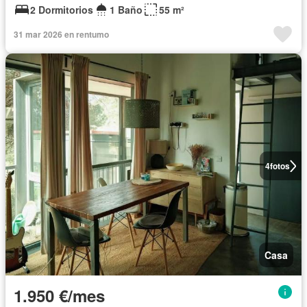
2 Dormitorios
1 Baño
55 m²
31 mar 2026 en rentumo
4
fotos
Casa
1.950 €/mes