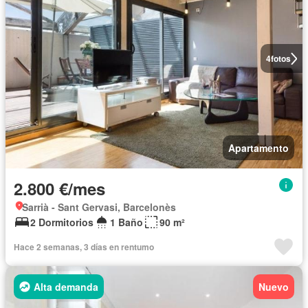
4
fotos
Apartamento
2.800 €/mes
Sarrià - Sant Gervasi, Barcelonès
2 Dormitorios
1 Baño
90 m²
Hace 2 semanas, 3 días en rentumo
Alta demanda
Nuevo