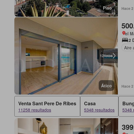
Piso
Hace 2
500
el M
2 
Aire
12
fotos
Ático
Hace 2
Venta Sant Pere De Ribes
Casa
Bung
11258 resultados
5348 resultados
5348 
399