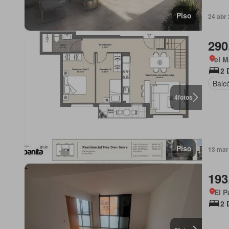
Piso
24 abr 
290
el M
2 
Balc
4
fotos
Piso
13 mar
193
El P
2 