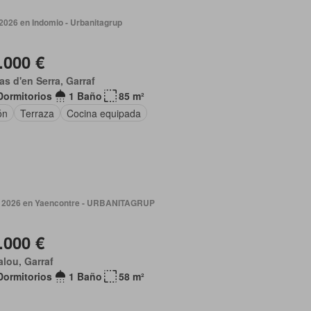
2026 en Indomio - Urbanitagrup
.000 €
as d'en Serra, Garraf
Dormitorios
1 Baño
85 m²
ón
Terraza
Cocina equipada
 2026 en Yaencontre - URBANITAGRUP
.000 €
alou, Garraf
Dormitorios
1 Baño
58 m²