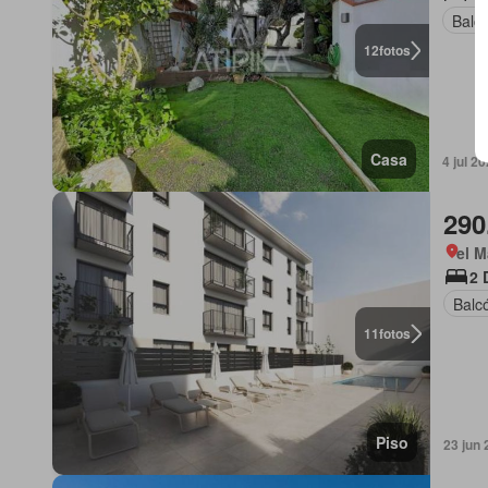
Balc
12
fotos
Casa
4 jul 2
290
el M
2 
Balc
11
fotos
Piso
23 jun 