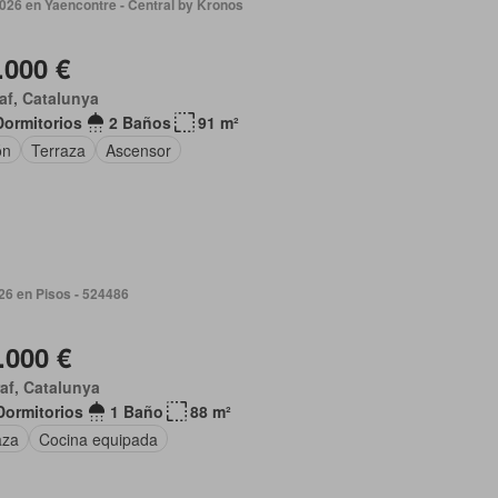
2026 en Yaencontre - Central by Kronos
.000 €
af, Catalunya
Dormitorios
2 Baños
91 m²
ón
Terraza
Ascensor
026 en Pisos - 524486
.000 €
af, Catalunya
Dormitorios
1 Baño
88 m²
aza
Cocina equipada