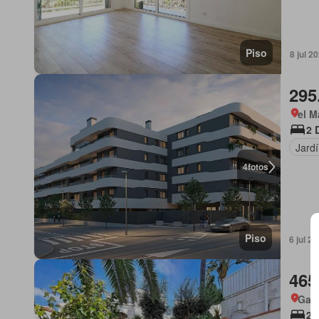
Piso
8 jul 
295
el M
2 
Jard
4
fotos
Piso
6 jul 
465
Garr
2 