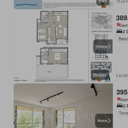
Piso
10 jul 
389
Garr
2 
Balc
10
fotos
Dúplex
9 jul 2
395
Garr
2 
Terr
4
fotos