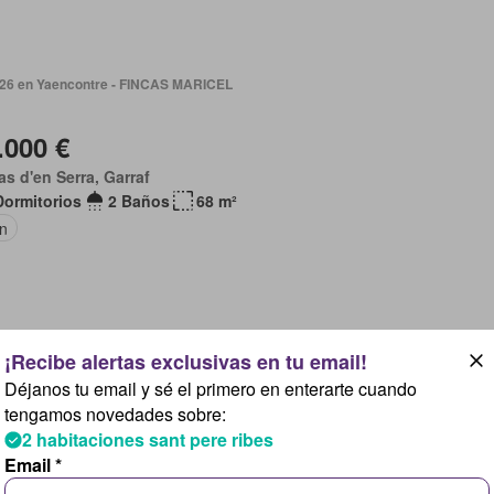
2026 en Yaencontre - FINCAS MARICEL
.000 €
as d'en Serra, Garraf
Dormitorios
2 Baños
68 m²
ín
2026 en Yaencontre - Hudson by Kronos Homes
Déjanos tu email y sé el primero en enterarte cuando
tengamos novedades sobre:
.000 €
2 habitaciones sant pere ribes
af, Catalunya
Email *
Dormitorios
2 Baños
110 m²