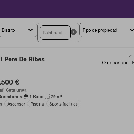
t Pere De Ribes
Ordenar por:
P
.500 €
af, Catalunya
Dormitorios
1 Baño
79 m²
ín
Ascensor
Piscina
Sports facilities