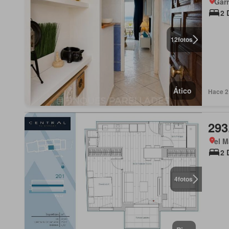
Garr
2 
12
fotos
Ático
Hace 2
293
el M
2 
4
fotos